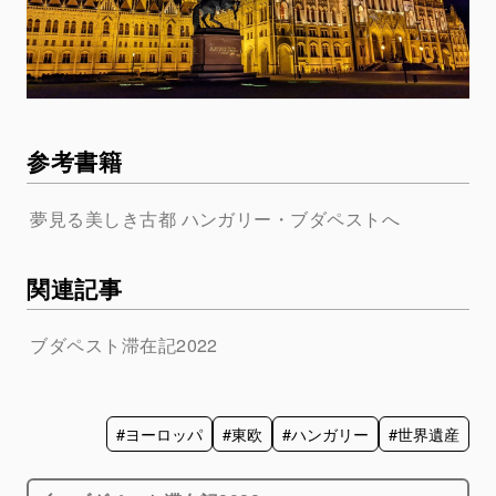
参考書籍
夢見る美しき古都 ハンガリー・ブダペストへ
関連記事
ブダペスト滞在記2022
#ヨーロッパ
#東欧
#ハンガリー
#世界遺産