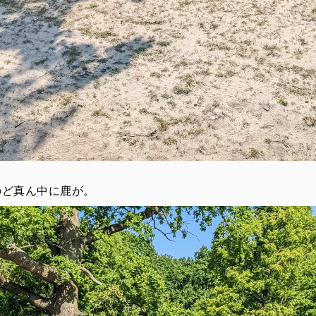
のど真ん中に鹿が。