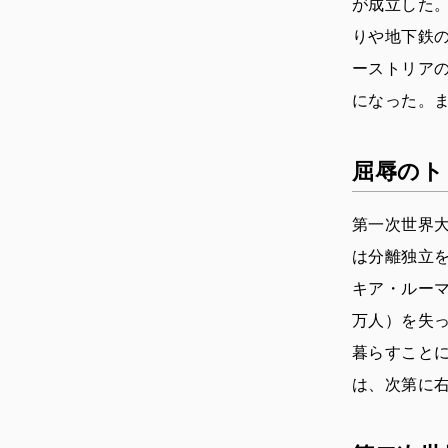
が成立した
りや地下鉄
ーストリア
になった。
屈辱のト
第一次世界
は分離独立
キア・ルーマ
万人）を失
暮らすこと
は、次第に