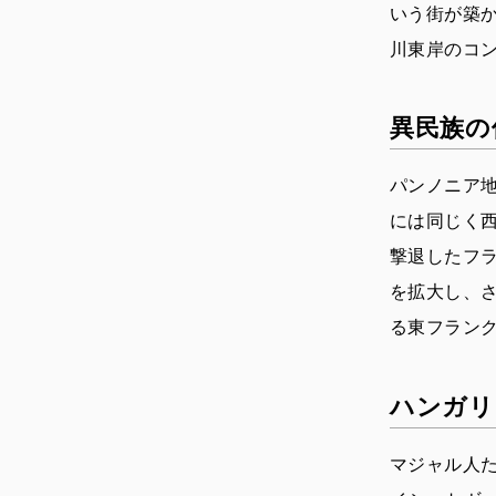
いう街が築
川東岸のコ
異民族の
パンノニア地
には同じく
撃退したフ
を拡大し、さ
る東フラン
ハンガリ
マジャル人た