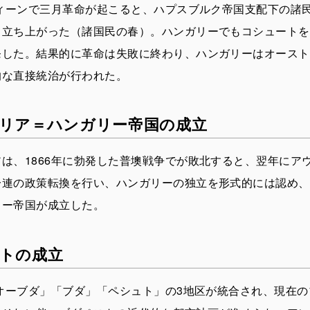
ウィーンで三月革命が起こると、ハプスブルク帝国支配下の諸
て立ち上がった（諸国民の春）。ハンガリーでもコシュートを
発した。結果的に革命は失敗に終わり、ハンガリーはオースト
的な直接統治が行われた。
リア＝ハンガリー帝国の成立
は、1866年に勃発した普墺戦争でが敗北すると、翌年にア
一連の政策転換を行い、ハンガリーの独立を形式的には認め、
リー帝国が成立した。
トの成立
「オーブダ」「ブダ」「ペシュト」の3地区が統合され、現在