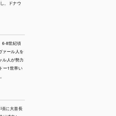
し、ドナウ
6-8世紀頃
ヴァール人を
ャル人が勢力
トー1世率い
。
年頃に大首長