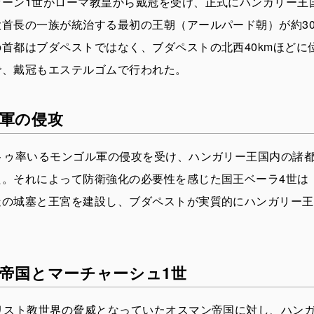
ァーン1世がローマ教皇から戴冠を受け、正式にハンガリー王
首長の一族が統治する最初の王朝（アールパード朝）が約30
首都はブダペストではなく、ブダペストの北西40kmほどに
で、戴冠もエステルゴムで行われた。
軍の侵攻
バトゥ率いるモンゴル軍の侵攻を受け、ハンガリー王国内の諸
た。それによって防衛強化の必要性を感じた国王ベーラ4世は
造の城塞と王宮を建設し、ブダペストが実質的にハンガリー王
帝国とマーチャーシュ1世
キリスト教世界の脅威となっていたオスマン帝国に対し、ハン