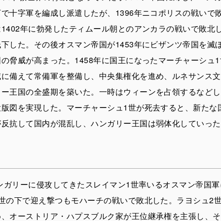
で十字軍を編成し派遣したが、1396年ニコポリスの戦いで
1402年に勃発したティムール朝とのアンカラの戦いで敗北
下した。その後オスマン帝国が1453年にビザンツ帝国を滅
の脅威が高まった。1458年に国王になったマーチャーシュ
威に備えて常備軍を整備し、中央集権化を進め、ルネサンス文
リー王国の全盛期を築いた。一時はウィーンを占領するなどし
大版図を実現した。マーチャーシュ1世が死去すると、新たな
が反抗して国内が混乱し、ハンガリー王国は弱体化していった
ハンガリーに侵攻してきたスレイマン1世率いるオスマン帝国
2世の下で迎え撃つもモハーチの戦いで敗北した。ラヨシュ2
め、オーストリア・ハプスブルク家が王位継承権を主張し、そ