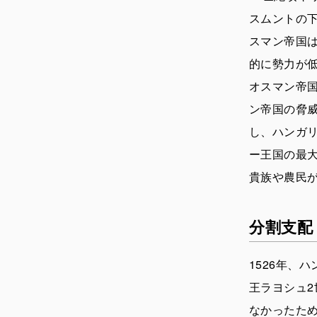
スムントの下
スマン帝国は
的に勢力が低
オスマン帝国
ン帝国の脅
し、ハンガ
ー王国の最
貴族や農民
分割支配
1526年、
王ラヨシュ
なかったた