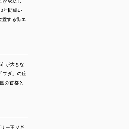
国が成立し
0年間続い
位置する街エ
都市が大きな
「ブダ」の丘
国の首都と
ガリー王ジギ