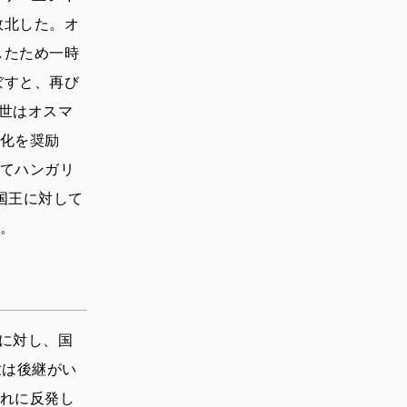
敗北した。オ
したため一時
ぼすと、再び
1世はオスマ
化を奨励
てハンガリ
国王に対して
。
軍に対し、国
世は後継がい
れに反発し