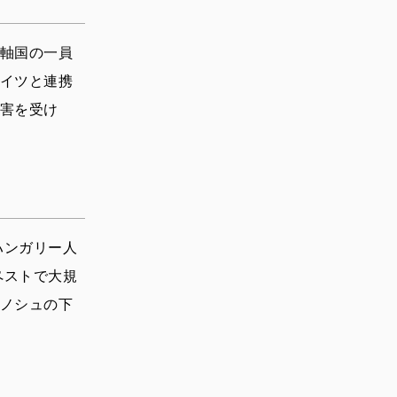
軸国の一員
イツと連携
害を受け
ハンガリー人
ペストで大規
ノシュの下