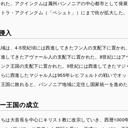
かれた。アクインクムは属州パンノニアの中心都市として発展
ントラ・アクインクム（「ペシュト」）にまで街が拡大した。
侵入
域は、4-5世紀頃には西進してきたフン人の支配下に置かれ、
西進してきたアヴァール人の支配下に置かれた。8世紀にはア
ランク王国の支配下に置かれた。9世紀には西進してきたマジ
らに西進したマジャル人は955年レヒフェルトの戦いでオッ
ク王国に敗れると、パンノニア地域に定住し国家統一を進めた
ー王国の成立
ちは大首長を中心にキリスト教に改宗していき、西暦1000