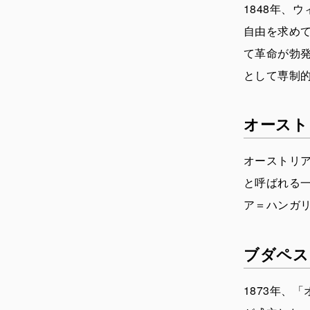
1848年、
自由を求め
て革命が勃
として専制
オースト
オーストリア
と呼ばれる
ア＝ハンガ
ブダペス
1873年、