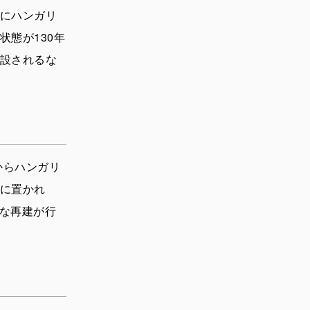
にハンガリ
態が130年
設されるな
からハンガリ
に置かれ
模な再建が行