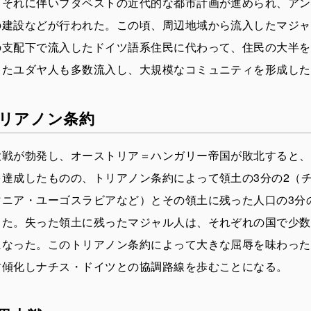
。それに伴いブダペストの近代的な都市計画が進められ、アン
の建設などが行われた。この頃、周辺地域から流入したマジャ
の支配下で流入したドイツ語系住民に代わって、住民の大半を
またユダヤ人も多数流入し、大規模なコミュニティを形成した
リアノン条約
大戦が勃発し、オーストリア＝ハンガリー帝国が敗北すると、
を達成したものの、トリアノン条約によって領土の3分の2（
ニア・ユーゴスラビアなど）とその領土に残った人口の3分の2
った。失った領土に残ったマジャル人は、それぞれの国で少数
になった。このトリアノン条約によって大きな屈辱を味わった
右傾化しナチス・ドイツとの協調路線を歩むことになる。