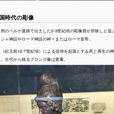
国時代の彫像
郊のペルゲ遺跡で出土した2-3世紀頃の彫像群が所狭しと並
リシャ神話やローマ神話の神々またはローマ皇帝。
（紀元前12-7世紀頃）による信仰を起源とする死と再生の
像。古代から残るブロンズ像は貴重。