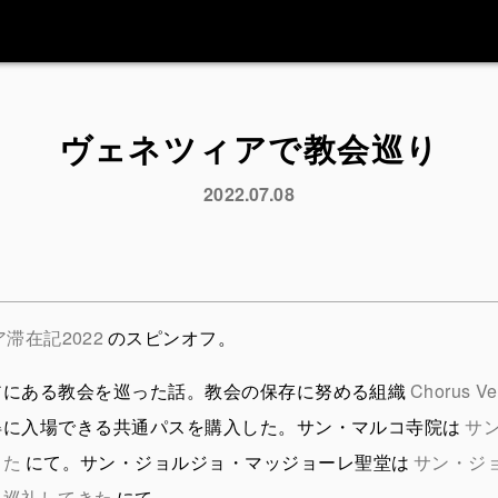
ヴェネツィアで教会巡り
2022.07.08
滞在記2022
のスピンオフ。
アにある教会を巡った話。教会の保存に努める組織
Chorus Ve
得に入場できる共通パスを購入した。サン・マルコ寺院は
サ
きた
にて。サン・ジョルジョ・マッジョーレ聖堂は
サン・ジ
に巡礼してきた
にて。