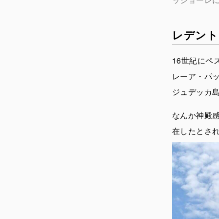
レデント
16世紀に
レーア・パ
ジュデッカ
なんか神殿
在したとさ