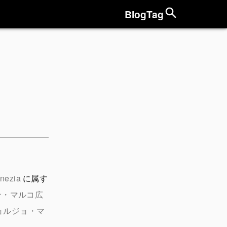
Blog
Tag
nezia
に属す
ン・マルコ広
ョルジョ・マ