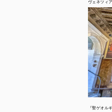
ヴェネツィ
『聖ゲオル