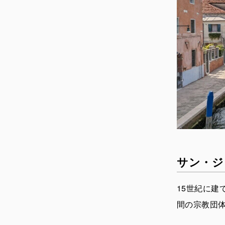
サン・ジ
15世紀に
間の宗教団