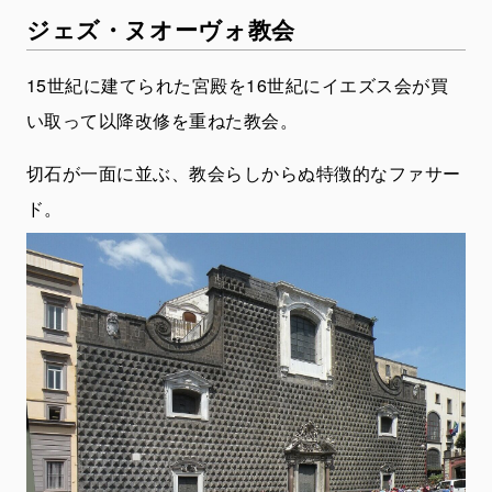
ジェズ・ヌオーヴォ教会
15世紀に建てられた宮殿を16世紀にイエズス会が買
い取って以降改修を重ねた教会。
切石が一面に並ぶ、教会らしからぬ特徴的なファサー
ド。